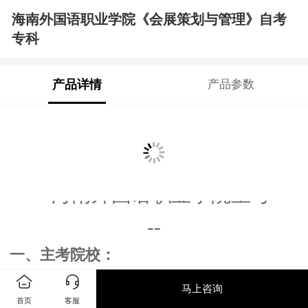
海南外国语职业学院《会展策划与管理》自考
专科
产品详情
产品参数
海南省会展
策划与管理
（
专科
）
自学考试招生简章
------
海南外国语职业学院
主考
----
--
一、主考院校
：
海南外国语职业学院是经教育部批准设
马上咨询
立的全国唯一公办全日制外语类高职院校，
首页
客服