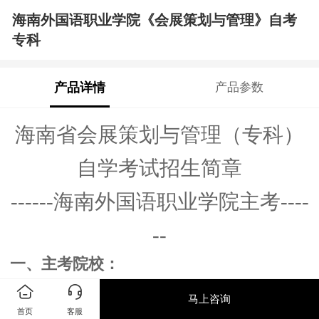
海南外国语职业学院《会展策划与管理》自考
专科
产品详情
产品参数
海南省会展
策划与管理
（
专科
）
自学考试招生简章
------
海南外国语职业学院
主考
----
--
一、主考院校
：
海南外国语职业学院是经教育部批准设
马上咨询
立的全国唯一公办全日制外语类高职院校，
首页
客服